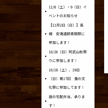
11/8（土）・9（日）イ
ベントのお知らせ
【11月2日（日）】高
槻 安満遺跡青銅祭に
参加します！
10/26（日）阿武山秋祭
りに参加します！
10/18（土）、19日
（日）第17回 食の文
化祭に参加してます！
昼の宅配弁当、承りま
す！