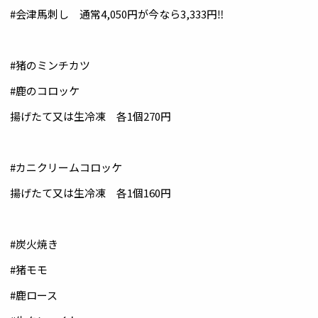
#会津馬刺し 通常4,050円が今なら3,333円‼️
#猪のミンチカツ
#鹿のコロッケ
揚げたて又は生冷凍 各1個270円
#カニクリームコロッケ
揚げたて又は生冷凍 各1個160円
#炭火焼き
#猪モモ
#鹿ロース