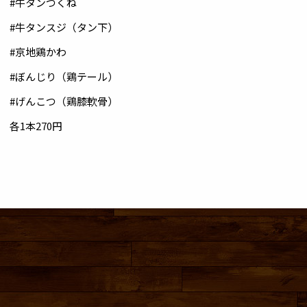
#牛タンつくね
#牛タンスジ（タン下）
#京地鶏かわ
#ぼんじり（鶏テール）
#げんこつ（鶏膝軟骨）
各1本270円