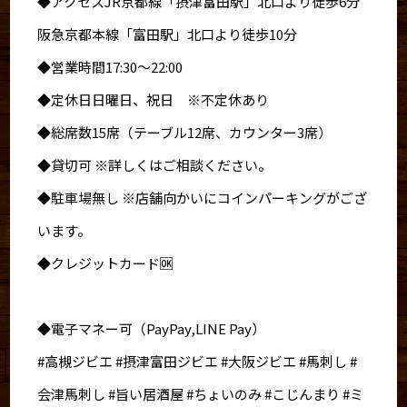
◆アクセスJR京都線「摂津富田駅」北口より徒歩6分
阪急京都本線「富田駅」北口より徒歩10分
◆営業時間17:30～22:00
◆定休日日曜日、祝日 ※不定休あり
◆総席数15席（テーブル12席、カウンター3席）
◆貸切可 ※詳しくはご相談ください。
◆駐車場無し ※店舗向かいにコインパーキングがござ
います。
◆クレジットカード🆗
◆電子マネー可（PayPay,LINE Pay）
#高槻ジビエ #摂津富田ジビエ #大阪ジビエ #馬刺し #
会津馬刺し #旨い居酒屋 #ちょいのみ #こじんまり #ミ